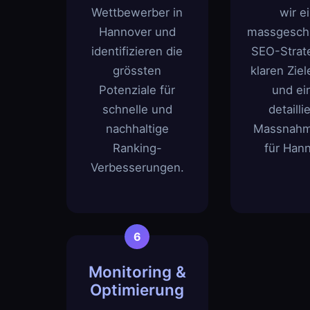
Wettbewerber in
wir e
Hannover und
massgesch
identifizieren die
SEO-Strate
grössten
klaren Ziel
Potenziale für
und e
schnelle und
detailli
nachhaltige
Massnahm
Ranking-
für Hann
Verbesserungen.
Monitoring &
Optimierung