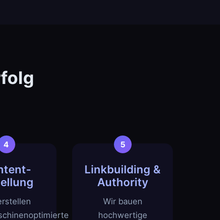
folg
ntent-
Linkbuilding &
tellung
Authority
erstellen
Wir bauen
chinenoptimierte
hochwertige