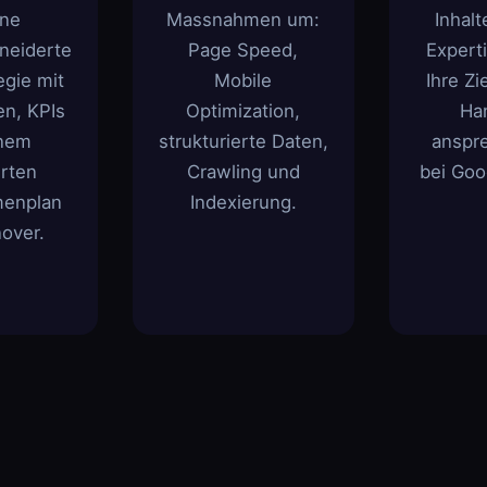
ine
Massnahmen um:
Inhalt
neiderte
Page Speed,
Expert
gie mit
Mobile
Ihre Zi
en, KPIs
Optimization,
Ha
inem
strukturierte Daten,
anspr
erten
Crawling und
bei Goo
enplan
Indexierung.
over.