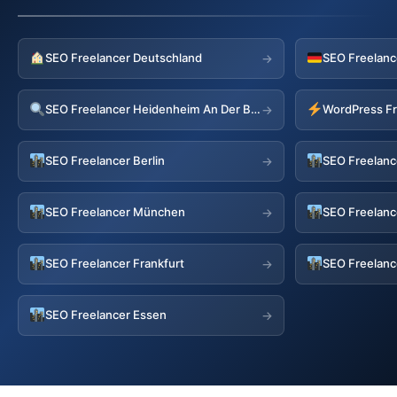
SEO Freelancer Deutschland
SEO Freelanc
→
SEO Freelancer Heidenheim An Der Brenz
→
SEO Freelancer Berlin
SEO Freelan
→
SEO Freelancer München
SEO Freelanc
→
SEO Freelancer Frankfurt
SEO Freelan
→
SEO Freelancer Essen
→