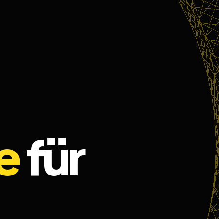
e
für
nsburg