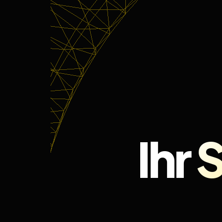
Ihr
S
Webde