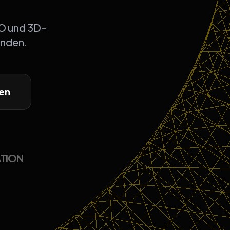
EO und 3D-
enden.
hen
ATION