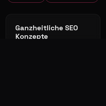
Ganzheitliche SEO
Konzepte
Wir beginnen nicht mit Keywords,
sondern mit Ihren Unternehmenszielen.
Eine fundierte Marktanalyse ist das
Fundament für nachhaltige Top-
Rankings.
Mehr erfahren