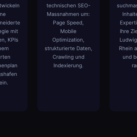
twickeln
technischen SEO-
suchmas
ine
Massnahmen um:
Inhalt
neiderte
Page Speed,
Expert
gie mit
Mobile
Ihre Zi
en, KPIs
Optimization,
Ludwig
inem
strukturierte Daten,
Rhein 
erten
Crawling und
und b
enplan
Indexierung.
r
gshafen
ein.