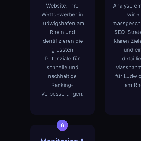
Website, Ihre
Analyse en
Wettbewerber in
wir e
Ludwigshafen am
massgesch
Rhein und
SEO-Strate
identifizieren die
klaren Ziel
grössten
und e
Potenziale für
detailli
schnelle und
Massnahm
nachhaltige
für Ludwi
Ranking-
am Rh
Verbesserungen.