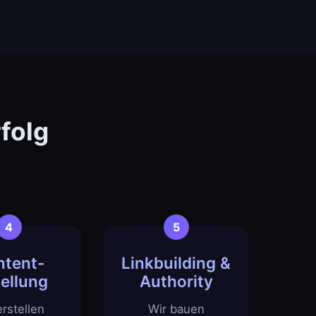
folg
ntent-
Linkbuilding &
tellung
Authority
erstellen
Wir bauen