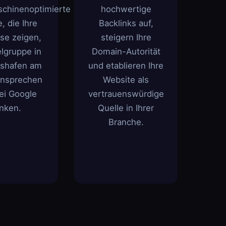
chinenoptimierte
hochwertige
e, die Ihre
Backlinks auf,
ise zeigen,
steigern Ihre
elgruppe in
Domain-Autorität
shafen am
und etablieren Ihre
ansprechen
Website als
ei Google
vertrauenswürdige
anken.
Quelle in Ihrer
Branche.